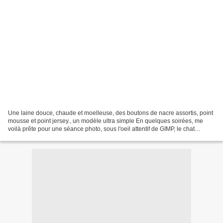
Une laine douce, chaude et moelleuse, des boutons de nacre assortis, point
mousse et point jersey., un modèle ultra simple En quelques soirées, me
voilà prête pour une séance photo, sous l'oeil attentif de GIMP, le chat
oriental de Lénaic et Mariane,...