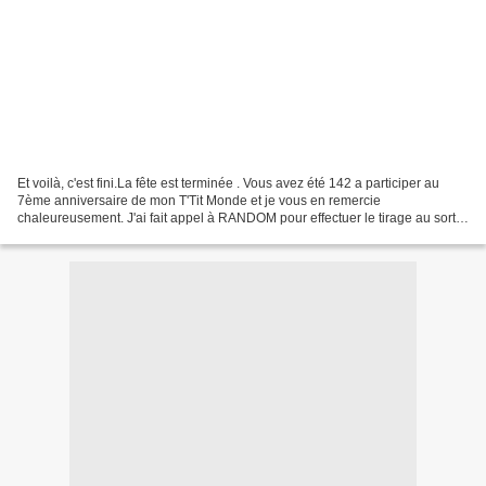
Et voilà, c'est fini.La fête est terminée . Vous avez été 142 a participer au
7ème anniversaire de mon T'Tit Monde et je vous en remercie
chaleureusement. J'ai fait appel à RANDOM pour effectuer le tirage au sort,
et c'est le commentaire n° 49 qui est...