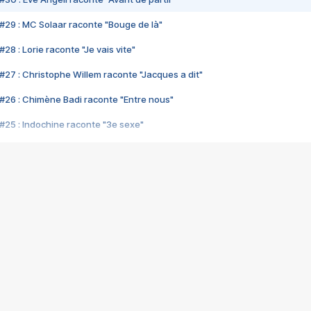
#29 : MC Solaar raconte "Bouge de là"
28 : Lorie raconte "Je vais vite"
#27 : Christophe Willem raconte "Jacques a dit"
#26 : Chimène Badi raconte "Entre nous"
#25 : Indochine raconte "3e sexe"
#24 : Zaho raconte "C'est chelou"
#23 : Patrick Bruel raconte "Au café des délices"
#22 : Kyo raconte "Le chemin"
#21 : Nolwenn Leroy raconte "Cassé"
#20 : Patrick Hernandez raconte "Born to be alive"
#19 : Lorie raconte "Près de moi"
#18 : Michael Jones raconte "A nos actes manqués" (avec Jean-Jacque