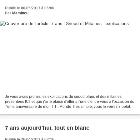
Publié le 06/05/2013 à 06:00
Par
Maminou
Je vous avais promis les explications du snood blanc et des mitaines
présentées ICI, et que j'ai le plaisir d'offrir à l'une d'entre vous à l'occasion du
7ème anniversaire de mon T'Tit Monde Très simple, vous le verrez 3 pelotes
laine FIZO ZAFIRO, achetées...
7 ans aujourd'hui, tout en blanc
Publié le 26/04/2013 à 08:16