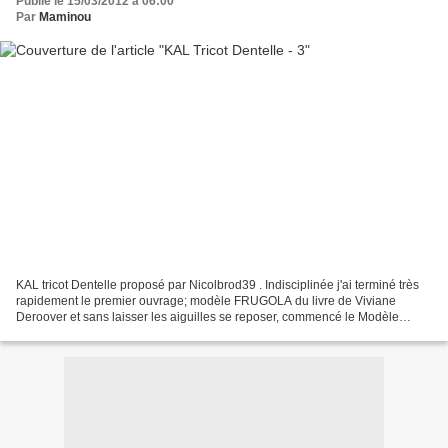
Publié le 15/03/2012 à 06:00
Par
Maminou
KAL tricot Dentelle proposé par Nicolbrod39 . Indisciplinée j'ai terminé très
rapidement le premier ouvrage; modèle FRUGOLA du livre de Viviane
Deroover et sans laisser les aiguilles se reposer, commencé le Modèle
INSTANT DE SOIE de chez SO !FIL Et que...