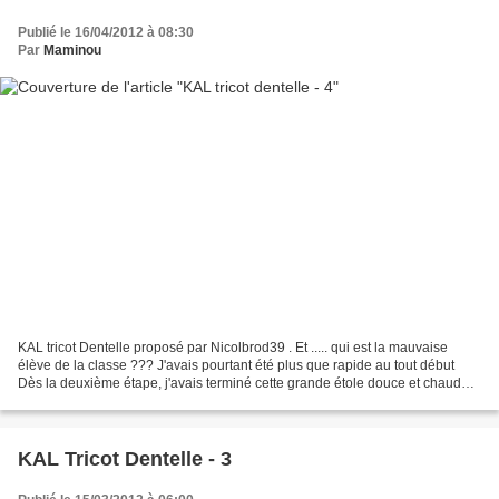
Publié le 16/04/2012 à 08:30
Par
Maminou
KAL tricot Dentelle proposé par Nicolbrod39 . Et ..... qui est la mauvaise
élève de la classe ??? J'avais pourtant été plus que rapide au tout début
Dès la deuxième étape, j'avais terminé cette grande étole douce et chaude
Photos et détails ICI modèle...
KAL Tricot Dentelle - 3