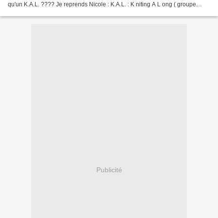
qu'un K.A.L. ???? Je reprends Nicole : K.A.L. : K niting A L ong ( groupe
tricotant en même temps un...
Publicité