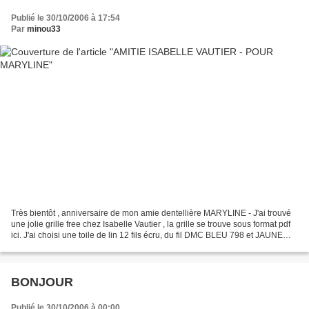
Publié le 30/10/2006 à 17:54
Par
minou33
Très bientôt , anniversaire de mon amie dentellière MARYLINE - J'ai trouvé
une jolie grille free chez Isabelle Vautier , la grille se trouve sous format pdf
ici. J'ai choisi une toile de lin 12 fils écru, du fil DMC BLEU 798 et JAUNE
744. A l'origine,...
BONJOUR
Publié le 30/10/2006 à 00:00