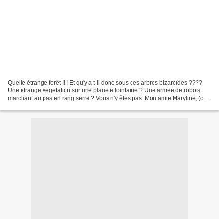
Quelle étrange forêt !!!! Et qu'y a t-il donc sous ces arbres bizaroïdes ????
Une étrange végétation sur une planète lointaine ? Une armée de robots
marchant au pas en rang serré ? Vous n'y êtes pas. Mon amie Maryline, (oui
celle à qui j'ai offert le...