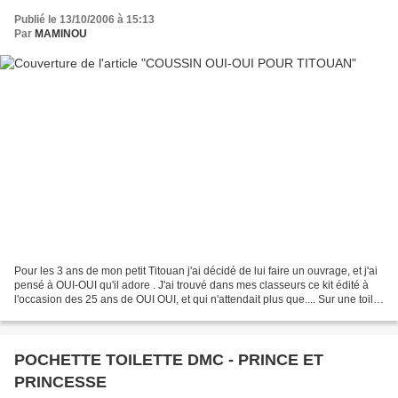
Publié le 13/10/2006 à 15:13
Par
MAMINOU
Pour les 3 ans de mon petit Titouan j'ai décidé de lui faire un ouvrage, et j'ai
pensé à OUI-OUI qu'il adore . J'ai trouvé dans mes classeurs ce kit édité à
l'occasion des 25 ans de OUI OUI, et qui n'attendait plus que.... Sur une toile
aïda jaune, je...
POCHETTE TOILETTE DMC - PRINCE ET
PRINCESSE