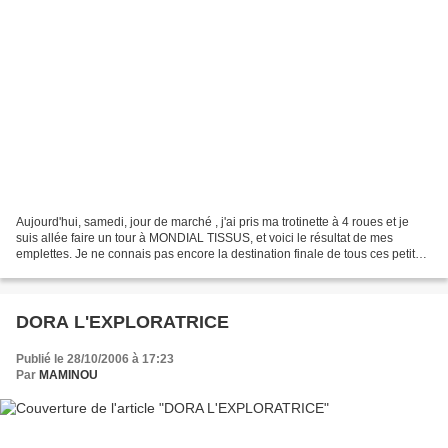
Aujourd'hui, samedi, jour de marché , j'ai pris ma trotinette à 4 roues et je
suis allée faire un tour à MONDIAL TISSUS, et voici le résultat de mes
emplettes. Je ne connais pas encore la destination finale de tous ces petits
coupons de tissus mais j'ai...
DORA L'EXPLORATRICE
Publié le 28/10/2006 à 17:23
Par
MAMINOU