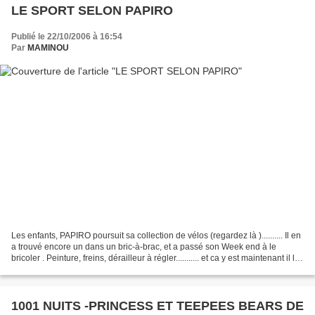
LE SPORT SELON PAPIRO
Publié le 22/10/2006 à 16:54
Par
MAMINOU
Les enfants, PAPIRO poursuit sa collection de vélos (regardez là ).......... Il en
a trouvé encore un dans un bric-à-brac, et a passé son Week end à le
bricoler . Peinture, freins, dérailleur à régler........... et ca y est maintenant il le
teste. Il...
1001 NUITS -PRINCESS ET TEEPEES BEARS DE