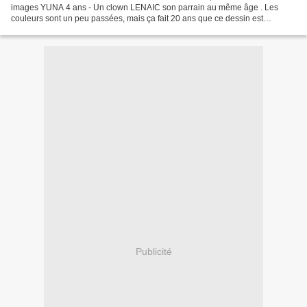
images YUNA 4 ans - Un clown LENAIC son parrain au même âge . Les
couleurs sont un peu passées, mais ça fait 20 ans que ce dessin est
accroché dans mon bureau !!!! LENAIC MAINTENANT. Waouuhhhhh...
Publicité