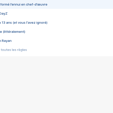
nsformé l’ennui en chef-d’œuvre
 DayZ
 a 13 ans (et vous l'avez ignoré)
e (littéralement)
im Rayan
 toutes les règles
s les jeux vidéo
us choquant de Rockstar ? - Le scandale BULLY
e plus moche de Steam
du RÊVE tourne au CAUCHEMAR
pendant 8 heures
it… à tort