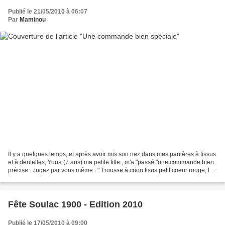
Publié le 21/05/2010 à 06:07
Par
Maminou
Il y a quelques temps, et après avoir mis son nez dans mes panières à tissus
et à dentelles, Yuna (7 ans) ma petite fille , m'a "passé "une commande bien
précise . Jugez par vous même : " Trousse à crion tisus petit coeur rouge, le
reste blanc (dedans...
Fête Soulac 1900 - Edition 2010
Publié le 17/05/2010 à 09:00