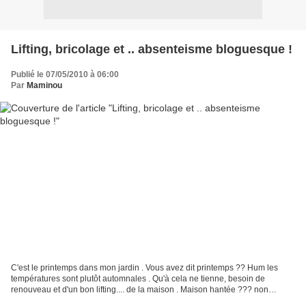
Lifting, bricolage et .. absenteisme bloguesque !
Publié le 07/05/2010 à 06:00
Par
Maminou
C'est le printemps dans mon jardin . Vous avez dit printemps ?? Hum les
températures sont plutôt automnales . Qu'à cela ne tienne, besoin de
renouveau et d'un bon lifting.... de la maison . Maison hantée ??? non
protection Sous l'oeil attentif du chef...