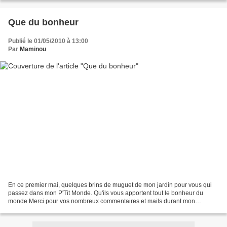
Que du bonheur
Publié le 01/05/2010 à 13:00
Par
Maminou
En ce premier mai, quelques brins de muguet de mon jardin pour vous qui
passez dans mon P'Tit Monde. Qu'ils vous apportent tout le bonheur du
monde Merci pour vos nombreux commentaires et mails durant mon
absence . Gros bisous à ma Capucine qui a pris...