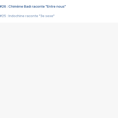
#26 : Chimène Badi raconte "Entre nous"
#25 : Indochine raconte "3e sexe"
#24 : Zaho raconte "C'est chelou"
#23 : Patrick Bruel raconte "Au café des délices"
#22 : Kyo raconte "Le chemin"
#21 : Nolwenn Leroy raconte "Cassé"
#20 : Patrick Hernandez raconte "Born to be alive"
#19 : Lorie raconte "Près de moi"
#18 : Michael Jones raconte "A nos actes manqués" (avec Jean-Jacque
#17 : Khaled raconte "Aïcha"
#16 : Corneille raconte "Parce qu'on vient de loin"
#15 : Indochine raconte "L'aventurier"