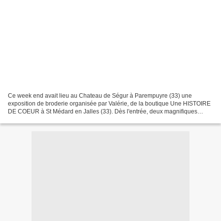
Ce week end avait lieu au Chateau de Ségur à Parempuyre (33) une
exposition de broderie organisée par Valérie, de la boutique Une HISTOIRE
DE COEUR à St Médard en Jalles (33). Dès l'entrée, deux magnifiques
panneaux accrochés à ce magnifique escalier...