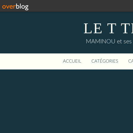
LE T 
MAMINOU et ses peti
ACCUEIL
CATÉGORIES
C