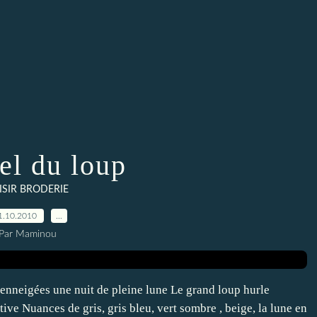
el du loup
ISIR BRODERIE
1.10.2010
…
Par Maminou
 enneigées une nuit de pleine lune Le grand loup hurle
ive Nuances de gris, gris bleu, vert sombre , beige, la lune en