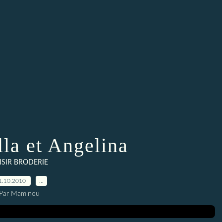
lla et Angelina
ISIR BRODERIE
1.10.2010
…
Par Maminou