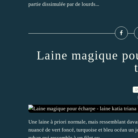
partie dissimulée par de lourds...
Laine magique pou
1
Une laine à priori normale, mais ressemblant davan
nuancé de vert foncé, turquoise et bleu océan un j
ruban qui ressemble à un filet ou...