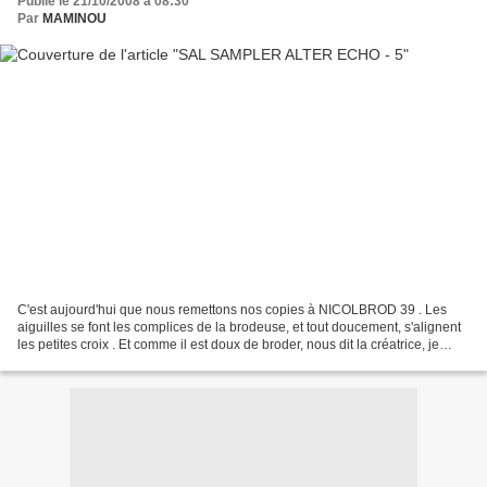
Publié le 21/10/2008 à 08:30
Par
MAMINOU
C'est aujourd'hui que nous remettons nos copies à NICOLBROD 39 . Les
aiguilles se font les complices de la brodeuse, et tout doucement, s'alignent
les petites croix . Et comme il est doux de broder, nous dit la créatrice, je
prends mon temps .... Il y...