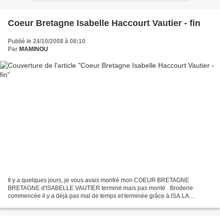
Coeur Bretagne Isabelle Haccourt Vautier - fin
Publié le 24/10/2008 à 08:10
Par
MAMINOU
Il y a quelques jours, je vous avais montré mon COEUR BRETAGNE
BRETAGNE d'ISABELLE VAUTIER terminé mais pas monté . Broderie
commencée il y a déjà pas mal de temps et terminée grâce à ISA LA
SOURICETTE . Inscrite à son DEFI SAL UFO 2008 , rien de plus...