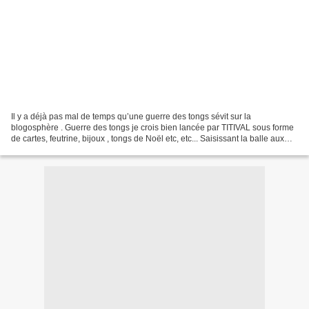
Il y a déjà pas mal de temps qu’une guerre des tongs sévit sur la
blogosphère . Guerre des tongs je crois bien lancée par TITIVAL sous forme
de cartes, feutrine, bijoux , tongs de Noël etc, etc... Saisissant la balle aux
tongs, non pardon, la balle au...