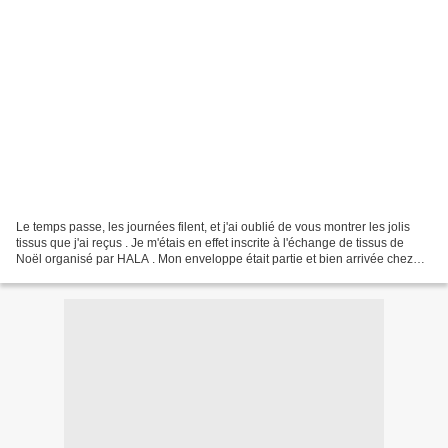
Le temps passe, les journées filent, et j'ai oublié de vous montrer les jolis
tissus que j'ai reçus . Je m'étais en effet inscrite à l'échange de tissus de
Noël organisé par HALA . Mon enveloppe était partie et bien arrivée chez
DOUMIK , je vous avais...