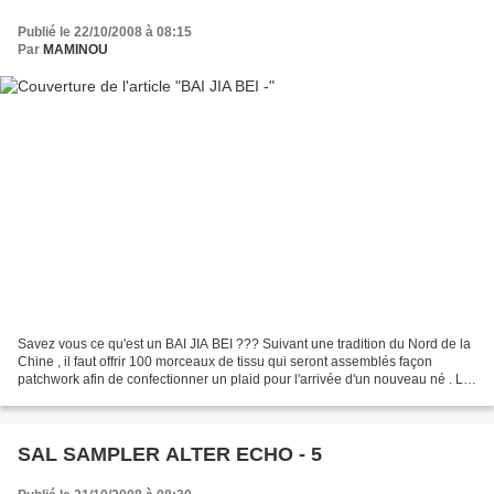
Publié le 22/10/2008 à 08:15
Par
MAMINOU
Savez vous ce qu'est un BAI JIA BEI ??? Suivant une tradition du Nord de la
Chine , il faut offrir 100 morceaux de tissu qui seront assemblés façon
patchwork afin de confectionner un plaid pour l'arrivée d'un nouveau né . Le
plaid ainsi constitué contiendra...
SAL SAMPLER ALTER ECHO - 5