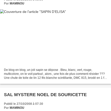
Par
MAMINOU
De blog en blog, un joli sapin se dépose . Bleu, blanc, vert, rouge,
multicolore, on le voit partout , alors , une fois de plus comment résister ???
Une chute de toile de lin 12 fils blanche scintillante, DMC 815, brodé en 1 fil
sur 1 fil, Free de chez...
SAL MYSTERE NOEL DE SOURICETTE
Publié le 27/10/2008 à 07:30
Par
MAMINOU