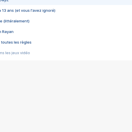
 a 13 ans (et vous l'avez ignoré)
e (littéralement)
im Rayan
 toutes les règles
s les jeux vidéo
us choquant de Rockstar ? - Le scandale BULLY
e plus moche de Steam
du RÊVE tourne au CAUCHEMAR
pendant 8 heures
it… à tort
umiliés par un jeu vidéo
ire - Final Fantasy 8