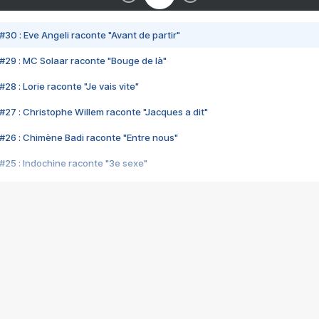
#30 : Eve Angeli raconte "Avant de partir"
#29 : MC Solaar raconte "Bouge de là"
28 : Lorie raconte "Je vais vite"
#27 : Christophe Willem raconte "Jacques a dit"
#26 : Chimène Badi raconte "Entre nous"
#25 : Indochine raconte "3e sexe"
#24 : Zaho raconte "C'est chelou"
#23 : Patrick Bruel raconte "Au café des délices"
#22 : Kyo raconte "Le chemin"
#21 : Nolwenn Leroy raconte "Cassé"
#20 : Patrick Hernandez raconte "Born to be alive"
#19 : Lorie raconte "Près de moi"