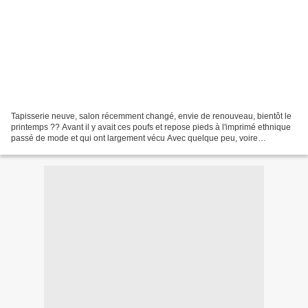
Tapisserie neuve, salon récemment changé, envie de renouveau, bientôt le
printemps ?? Avant il y avait ces poufs et repose pieds à l'imprimé ethnique
passé de mode et qui ont largement vécu Avec quelque peu, voire
beaucoup beaucoup d'hésitation, mes ciseaux...