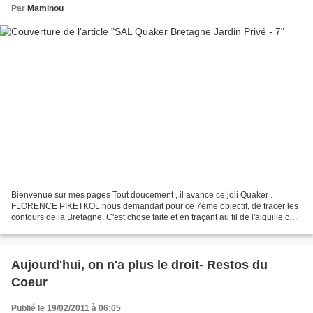
Par
Maminou
Bienvenue sur mes pages Tout doucement , il avance ce joli Quaker .
FLORENCE PIKETKOL nous demandait pour ce 7ème objectif, de tracer les
contours de la Bretagne. C'est chose faite et en traçant au fil de l'aiguille ces
cotes sauvages je me suis remémorée...
Aujourd'hui, on n'a plus le droit- Restos du
Coeur
Publié le 19/02/2011 à 06:05