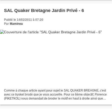
SAL Quaker Bretagne Jardin Privé - 6
Publié le 14/02/2011 à 07:20
Par
Maminou
Comme à chaque article ayant pour sujet le SAL QUAKER BREAGNE, c'est
avec ce tryskel brodé que je vous accueille. Pour ce 6ème objectif, Florence
(PIKETKOL) nous demandait de broder le motif en haut à droite ainsi que
l'oiseau Un papillon volette dans...