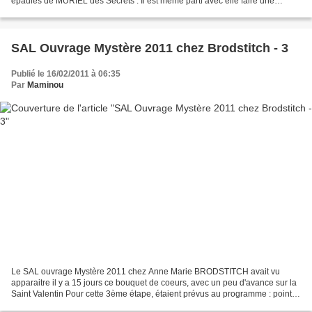
épaules de MURIEL des Secrets . Il est même parti avec elle faire une
escapade parisienne . J'ai récidivé, en...
SAL Ouvrage Mystère 2011 chez Brodstitch - 3
Publié le 16/02/2011 à 06:35
Par
Maminou
Le SAL ouvrage Mystère 2011 chez Anne Marie BRODSTITCH avait vu
apparaitre il y a 15 jours ce bouquet de coeurs, avec un peu d'avance sur la
Saint Valentin Pour cette 3ème étape, étaient prévus au programme : points
de bouclette, points lancés, points...