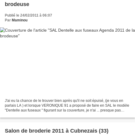
brodeuse
Publié le 24/02/2011 à 06:07
Par
Maminou
J'ai eu la chance de le trouver bien après qu'il ne soit épuisé, (je vous en
parlais LA ) et lorsque VERONIQUE 91 a proposé de faire en SAL le modèle
"Dentelle aux fuseaux " figurant sur la couverture, je n'ai ... presque pas
hésité. Par chance j'avais...
Salon de broderie 2011 à Cubnezais (33)