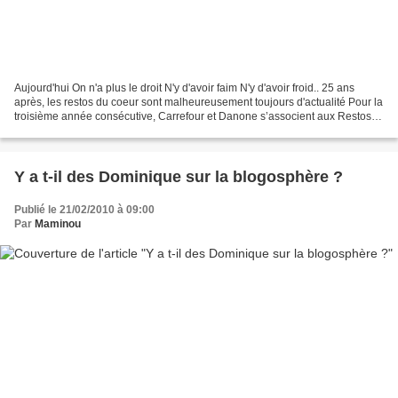
Aujourd'hui On n'a plus le droit N'y d'avoir faim N'y d'avoir froid.. 25 ans
après, les restos du coeur sont malheureusement toujours d'actualité Pour la
troisième année consécutive, Carrefour et Danone s’associent aux Restos
du Coeur dans le cadre d’un...
Y a t-il des Dominique sur la blogosphère ?
Publié le 21/02/2010 à 09:00
Par
Maminou