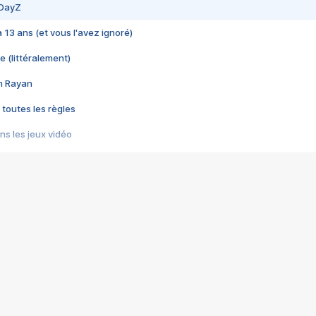
 DayZ
 a 13 ans (et vous l'avez ignoré)
e (littéralement)
im Rayan
 toutes les règles
s les jeux vidéo
us choquant de Rockstar ? - Le scandale BULLY
e plus moche de Steam
du RÊVE tourne au CAUCHEMAR
pendant 8 heures
it… à tort
umiliés par un jeu vidéo
ire - Final Fantasy 8