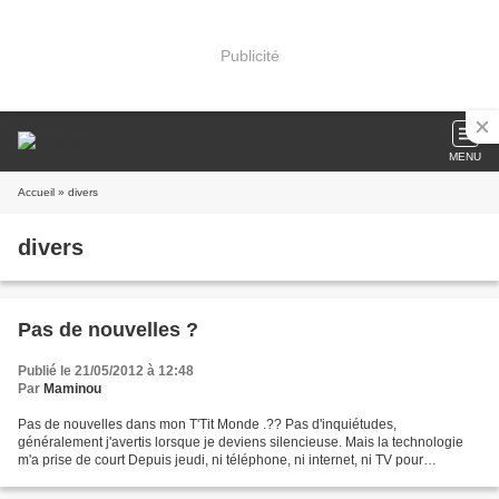
Publicité
MENU
Accueil
» divers
divers
Pas de nouvelles ?
Publié le 21/05/2012 à 12:48
Par
Maminou
Pas de nouvelles dans mon T'Tit Monde .?? Pas d'inquiétudes,
généralement j'avertis lorsque je deviens silencieuse. Mais la technologie
m'a prise de court Depuis jeudi, ni téléphone, ni internet, ni TV pour
beaucoup d'entre nous dans notre quartier. Ces...