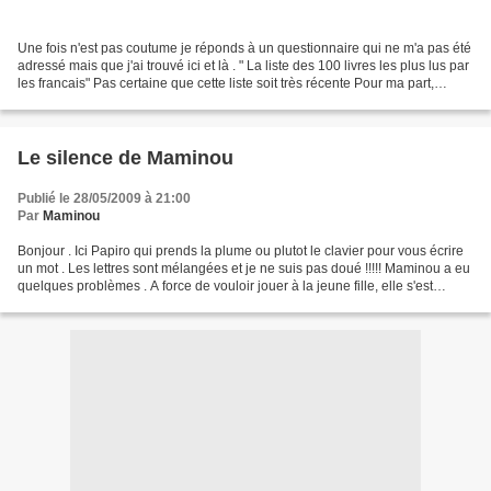
Une fois n'est pas coutume je réponds à un questionnaire qui ne m'a pas été
adressé mais que j'ai trouvé ici et là . " La liste des 100 livres les plus lus par
les francais" Pas certaine que cette liste soit très récente Pour ma part,
j'avoue que dans...
Le silence de Maminou
Publié le 28/05/2009 à 21:00
Par
Maminou
Bonjour . Ici Papiro qui prends la plume ou plutot le clavier pour vous écrire
un mot . Les lettres sont mélangées et je ne suis pas doué !!!!! Maminou a eu
quelques problèmes . A force de vouloir jouer à la jeune fille, elle s'est
retrouvée coincée ....