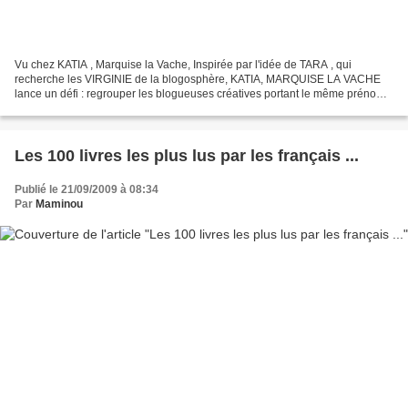
Vu chez KATIA , Marquise la Vache, Inspirée par l'idée de TARA , qui
recherche les VIRGINIE de la blogosphère, KATIA, MARQUISE LA VACHE
lance un défi : regrouper les blogueuses créatives portant le même prénom
que nous . Alors, qui sont les plus créatives...
Les 100 livres les plus lus par les français ...
Publié le 21/09/2009 à 08:34
Par
Maminou