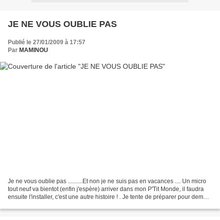
JE NE VOUS OUBLIE PAS
Publié le 27/01/2009 à 17:57
Par
MAMINOU
Je ne vous oublie pas ..........Et non je ne suis pas en vacances .... Un micro
tout neuf va bientot (enfin j'espère) arriver dans mon P'Tit Monde, il faudra
ensuite l'installer, c'est une autre histoire ! . Je tente de préparer pour demain
un article...