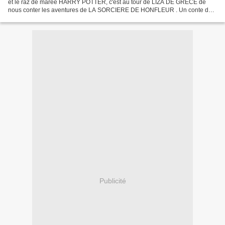
et le raz de marée HARRY POTTER, c'est au tour de LIZA DE GRECE de
nous conter les aventures de LA SORCIERE DE HONFLEUR . Un conte de
Noël pour petits et grands . Dès la première ligne on ne...
Publicité