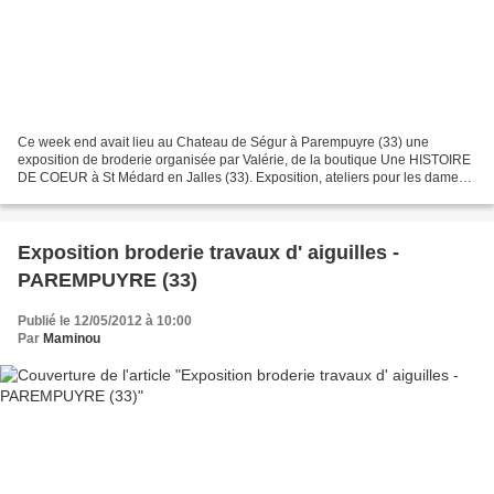
Ce week end avait lieu au Chateau de Ségur à Parempuyre (33) une
exposition de broderie organisée par Valérie, de la boutique Une HISTOIRE
DE COEUR à St Médard en Jalles (33). Exposition, ateliers pour les dames,
visite des chais, dégustations et .. achats...
Exposition broderie travaux d' aiguilles -
PAREMPUYRE (33)
Publié le 12/05/2012 à 10:00
Par
Maminou