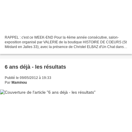
RAPPEL : c'est ce WEEK-END Pour la 4ème année consécutive, salon-
exposition organisé par VALERIE de la boutique HISTOIRE DE COEURS (St
Médard en Jalles 33), avec la présence de Christel ELBAZ d'Un Chat dans
l'Aiguille, et qui se tiendra les 12 et 13 mai...
6 ans déjà - les résultats
Publié le 09/05/2012 à 19:33
Par
Maminou