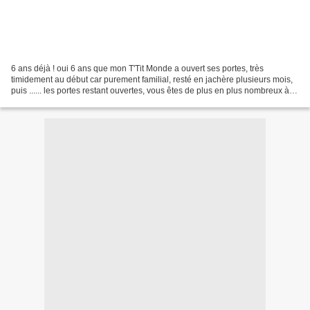
6 ans déjà ! oui 6 ans que mon T'Tit Monde a ouvert ses portes, très
timidement au début car purement familial, resté en jachère plusieurs mois,
puis ...... les portes restant ouvertes, vous êtes de plus en plus nombreux à
vous y être aventurés Un grand...