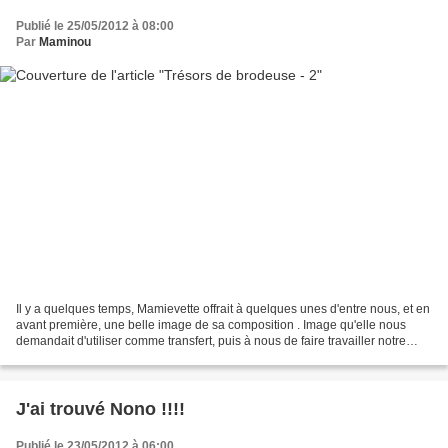
Publié le 25/05/2012 à 08:00
Par
Maminou
Il y a quelques temps, Mamievette offrait à quelques unes d'entre nous, et en
avant première, une belle image de sa composition . Image qu'elle nous
demandait d'utiliser comme transfert, puis à nous de faire travailler notre
imagination J'avais donc choisi...
J'ai trouvé Nono !!!!
Publié le 23/05/2012 à 06:00