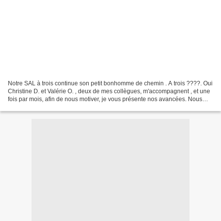
Notre SAL à trois continue son petit bonhomme de chemin . A trois ????. Oui
Christine D. et Valérie O. , deux de mes collègues, m'accompagnent , et une
fois par mois, afin de nous motiver, je vous présente nos avancées. Nous
avions donc jeté notre dévolu...