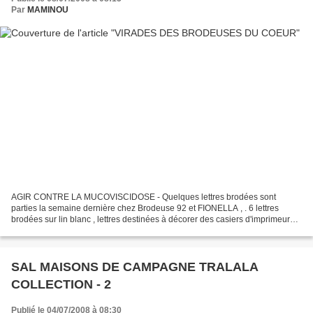
Par
MAMINOU
AGIR CONTRE LA MUCOVISCIDOSE - Quelques lettres brodées sont
parties la semaine dernière chez Brodeuse 92 et FIONELLA , . 6 lettres
brodées sur lin blanc , lettres destinées à décorer des casiers d'imprimeurs
qui seront vendus au profit de la Lutte contre...
SAL MAISONS DE CAMPAGNE TRALALA
COLLECTION - 2
Publié le 04/07/2008 à 08:30