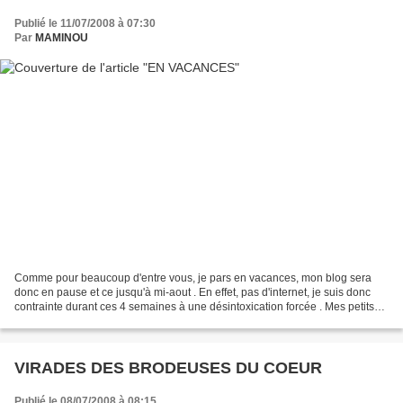
Publié le 11/07/2008 à 07:30
Par
MAMINOU
Comme pour beaucoup d'entre vous, je pars en vacances, mon blog sera
donc en pause et ce jusqu'à mi-aout . En effet, pas d'internet, je suis donc
contrainte durant ces 4 semaines à une désintoxication forcée . Mes petits
enfants YUNA et TITOUAN me rejoignent,...
VIRADES DES BRODEUSES DU COEUR
Publié le 08/07/2008 à 08:15