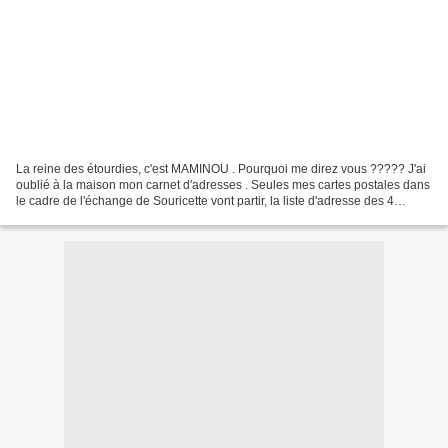
La reine des étourdies, c'est MAMINOU . Pourquoi me direz vous ????? J'ai
oublié à la maison mon carnet d'adresses . Seules mes cartes postales dans
le cadre de l'échange de Souricette vont partir, la liste d'adresse des 4
copinettes concernées étant...