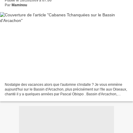
Publié le 16/10/2009 à 07:00
Par
Maminou
Nostalgie des vacances alors que l'automne s'installe ? Je vous emmène
aujourd'hui sur le Bassin d'Arcachon, plus précisément sur l'Ile aux Oiseaux,
chanté il y a quelques années par Pascal Obispo . Bassin d'Arcachon,
ouvrage que nous avions brodé avec...