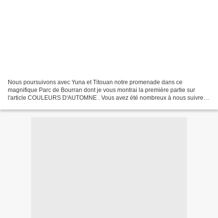
Nous poursuivons avec Yuna et Titouan notre promenade dans ce
magnifique Parc de Bourran dont je vous montrai la première partie sur
l'article COULEURS D'AUTOMNE . Vous avez été nombreux à nous suivre,
et je confirme, oui ce magnifique parc est ouvert...