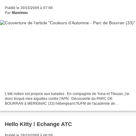
Publié le 30/10/2009 à 07:00
Par
Maminou
L'été indien est propice aux balades . En compagnie de Yuna et Titouan, j'ai
donc troqué mes aiguilles contre l'APN . Découverte du PARC DE
BOURRAN à MERIGNAC (33) hébergeant l'IUFM de l'académie de
Bordeaux. Château et Parc sont inscrits aux monuments...
Hello Kitty ! Echange ATC
Publié le 28/10/2009 à 06:00