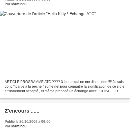
Par
Maminou
ARTICLE PROGRAMME ATC ???? 3 lettres qui ne me disent rien !!!! Je suis
donc " partie à la pêche " sur le net pour connaître la signification de ce sigle,
et finalement accepté , et même proposé un échange avec LOUISE . . Et
voici donc la première ATC...
Z'encours ......
Publié le 26/10/2009 à 06:00
Par
Maminou