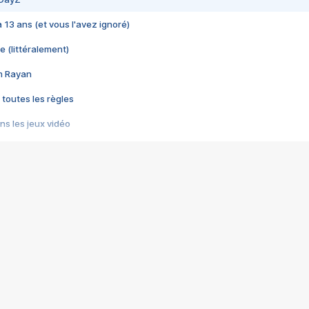
 a 13 ans (et vous l'avez ignoré)
e (littéralement)
im Rayan
 toutes les règles
s les jeux vidéo
us choquant de Rockstar ? - Le scandale BULLY
e plus moche de Steam
du RÊVE tourne au CAUCHEMAR
pendant 8 heures
it… à tort
umiliés par un jeu vidéo
ire - Final Fantasy 8