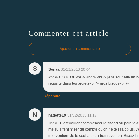
Commenter cet article
Ajouter un commentaire
S
Sonya
31/12/2013 20:04
<br /> COUCOU<br /> <br /> <br /> je te souhaite un b
réussite dans tes projets<br /> gros bisous<br />
Répondre
N
nadette19
31/12/2013 11:17
<br /> C'est voulant commencer le snood au point d'as
me suis "enfin" rendu compte qu'on ne te lisait plus. 
intervention. Je te souhaite un bon réveillon. Bises<br