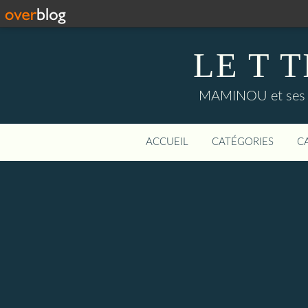
LE T 
MAMINOU et ses peti
ACCUEIL
CATÉGORIES
C