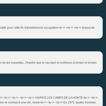
aratifs pour cette fin d'annéebonne occupation<br /> <br /> <br /> bisous de
 de tes nouvelles. J'espère que tu vas bien et continues à broder et tricoter.
> <br /> <br /> <br /> <br /> <br /> HARKIS LES CAMPS DE LA HONTE<br /> <br />
ocine-le-combat-d-une-vie_news<br /> <br /> <br /> En 1975, quatre hommes