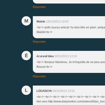
Répondre
M
Malele
18/12/2013 10:02
<br /> petit coucou amical ! tu dois être en plein prép
Malélé<br />
Répondre
É
écureuil bleu
30/11/2013 13:16
<br /> Bonjour Maminou. Je m'inquiète de ne plus avoir
Bisous<br />
Répondre
L
LOUANCHI
24/11/2013 13:52
<br /> <br /> <br /> <br /> <br /> <br /> <br /> <br /
lien vers http://www.dailymotion.com/video/xl0lyn_h