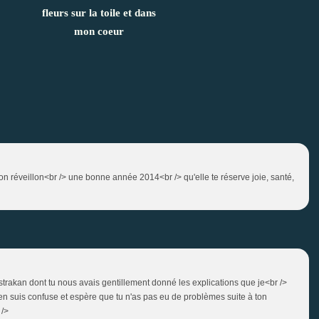
fleurs sur la toile et dans
mon coeur
on réveillon<br /> une bonne année 2014<br /> qu'elle te réserve joie, santé,
trakan dont tu nous avais gentillement donné les explications que je<br />
J'en suis confuse et espère que tu n'as pas eu de problèmes suite à ton
 />